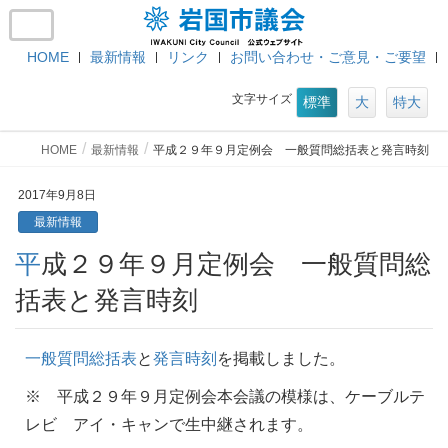
HOME
最新情報
リンク
お問い合わせ・ご意見・ご要望
文字サイズ
標準
大
特大
HOME
最新情報
平成２９年９月定例会 一般質問総括表と発言時刻
2017年9月8日
最新情報
平成２９年９月定例会 一般質問総
括表と発言時刻
一般質問総括表
と
発言時刻
を掲載しました。
※ 平成２９年９月定例会本会議の模様は、ケーブルテ
レビ アイ・キャンで生中継されます。