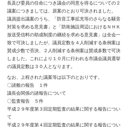
長及び委員の任命につき議会の同意を得るについての２
議案につきましては、原案のとおり可決されました。
議員提出議案のうち、「防音工事拡充等のさらなる騒音
対策を求める意見書」と「防衛施設周辺におけるＮＨＫ
放送受信料の助成制度の継続を求める意見書」は全会一
致で可決しましたが、議員定数を４人削減する条例案は
賛成少数で否決、２人削減する条例案は賛成多数で可決
しました。これにより１０月に行われる市議会議員選挙
の議員定数は３０人となります。
なお、上程された議案等は以下のとおりです。
〇諸般の報告 １件
議長会関係の諸報告について
〇監査報告 ５件
平成２９年度第３回定期監査の結果に関する報告につい
て
平成２９年度第４回定期監査の結果に関する報告につい