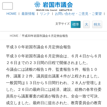
HOME
最新情報
リンク
お問い合わせ・ご意見・ご要望
文字サイズ
標準
大
特大
HOME
平成30年岩国市議会６月定例会報告
平成３０年岩国市議会６月定例会報告
平成３０年岩国市議会６月定例会は、６月４日から６月
２６日までの２３日間の日程で開催されました。
今議会には諸般の報告１件、監査報告５件、報告１０
件、議案２２件、議員提出議案４件が上程されました。
一般質問は１３日から５日間行われ、２８人が登壇しま
した。２６日の最終日には経済、建設、総務の各常任委
員長から議案審査の経過が報告され、全会一致で可決、
成立しました。最終日に提出された、教育委員会の教育